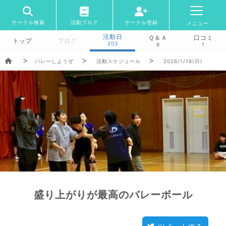
サークル検索
活動ブログ
サークル登録
メニュー
活動日
Ｑ＆Ａ
口コミ
トップ
ブログ
203
6
1
バレーしようぜ
活動スケジュール
2026/1/18(日)
盛り上がりが最高のバレーボール