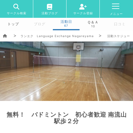
サークル検索
活動ブログ
サークル登録
メニュー
活動日
Ｑ＆Ａ
トップ
ブログ
口コミ
67
10
ランエク Language Exchange Nagareyama
活動スケジュー
無料！ バドミントン 初心者歓迎 南流山
駅歩２分