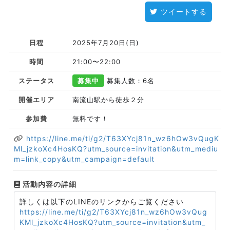
ツイートする
日程
2025年7月20日(日)
時間
21:00〜22:00
ステータス
募集中
募集人数：6名
開催エリア
南流山駅から徒歩２分
参加費
無料です！
https://line.me/ti/g2/T63XYcj81n_wz6hOw3vQugK
Ml_jzkoXc4HosKQ?utm_source=invitation&utm_mediu
m=link_copy&utm_campaign=default
活動内容の詳細
詳しくは以下のLINEのリンクからご覧ください
https://line.me/ti/g2/T63XYcj81n_wz6hOw3vQug
KMl_jzkoXc4HosKQ?utm_source=invitation&utm_