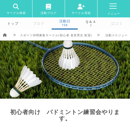
サークル検索
活動ブログ
サークル登録
メニュー
活動日
Ｑ＆Ａ
トップ
ブログ
口コミ
158
7
スボーツ仲間募集サークル(初心者 老若男女 歓迎)
活動スケジュー
初心者向け バドミントン練習会やりま
す。