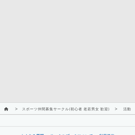
スボーツ仲間募集サークル(初心者 老若男女 歓迎)
活動ス