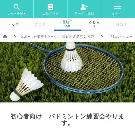
サークル検索
活動ブログ
サークル登録
メニュー
活動日
Ｑ＆Ａ
トップ
ブログ
口コミ
158
7
スボーツ仲間募集サークル(初心者 老若男女 歓迎)
活動スケジュー
初心者向け バドミントン練習会やりま
す。