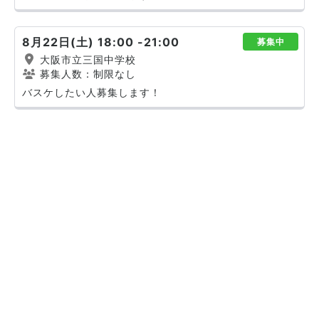
8月22日(土) 18:00 -21:00
募集中
大阪市立三国中学校
募集人数：制限なし
バスケしたい人募集します！