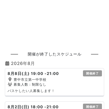
開催が終了したスケジュール
2026年8月
8月8日(土) 19:00 -21:00
開催終了
豊中市立第一中学校
募集人数：制限なし
バスケしたい人募集します！
8月2日(日) 18:00 -21:00
開催終了