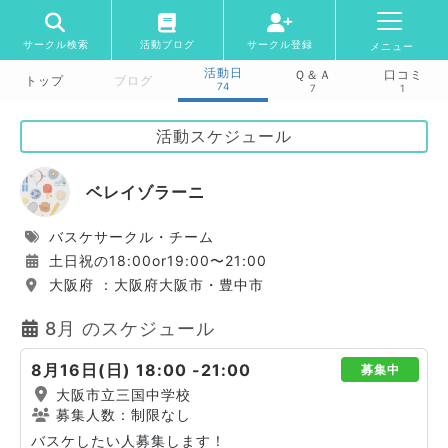
サークル検索
活動ブログ
サークル登録
メニュー
活動日
Ｑ＆Ａ
口コミ
トップ
ブログ
74
7
1
活動スケジュール
ベレイゾラーニ
バスケサークル・チーム
土日祝の18:00or19:00〜21:00
大阪府 ：大阪府大阪市・豊中市
8月 のスケジュール
8月16日(日) 18:00 -21:00
募集中
大阪市立三国中学校
募集人数：制限なし
バスケしたい人募集します！