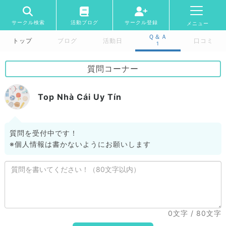
サークル検索
活動ブログ
サークル登録
メニュー
Ｑ＆Ａ
トップ
ブログ
活動日
口コミ
1
質問コーナー
Top Nhà Cái Uy Tín
質問を受付中です！
※個人情報は書かないようにお願いします
0文字
/ 80文字