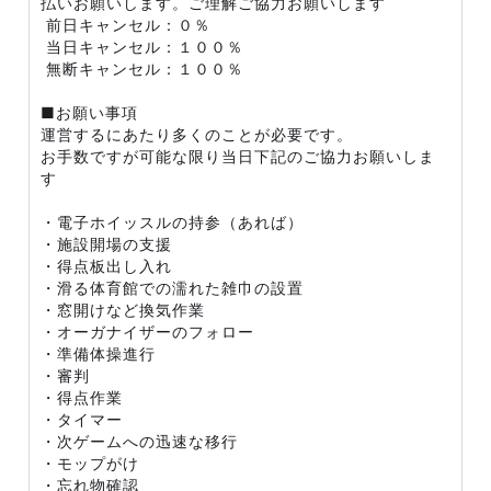
払いお願いします。ご理解ご協力お願いします
前日キャンセル：０％
当日キャンセル：１００％
無断キャンセル：１００％
■お願い事項
運営するにあたり多くのことが必要です。
お手数ですが可能な限り当日下記のご協力お願いしま
す
・電子ホイッスルの持参（あれば）
・施設開場の支援
・得点板出し入れ
・滑る体育館での濡れた雑巾の設置
・窓開けなど換気作業
・オーガナイザーのフォロー
・準備体操進行
・審判
・得点作業
・タイマー
・次ゲームへの迅速な移行
・モップがけ
・忘れ物確認