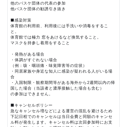
他のバスケ団体の代表の参加
他バスケ団体の勧誘引き抜き
■感染対策
体育館の利用前、利用後には手洗いや消毒をするこ
と。
体育館では極力 窓をあけるなど換気すること。
マスクを持参し着用をすること
・発熱がある場合
・体調がすぐれない場合
（例：咳・咽頭痛・味覚障害等の症状）
・同居家族や身近な知人に感染が疑われる人がいる場
合
・入国制限・観察期間等がある海外から2週間以内の帰
国した場合（当該者と濃厚接触した場合も含む）
の参加はできません。
■キャンセルポリシー
急なキャンセル増などによる運営の混乱を避けるため
下記日程でのキャンセルは当日会費と同額のキャンセ
ル料が発生します。キャンセル料は次回参加時にお支