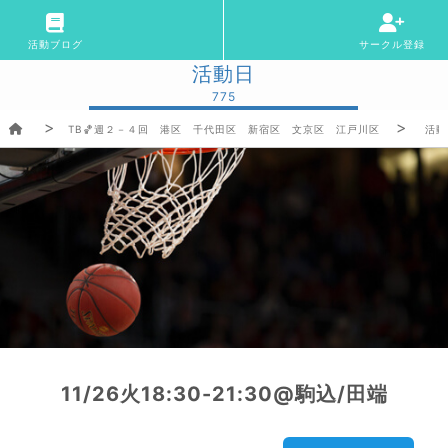
活動ブログ
サークル登録
活動日
775
TB🏀週２－４回 港区 千代田区 新宿区 文京区 江戸川区
活動
11/26火18:30-21:30@駒込/田端