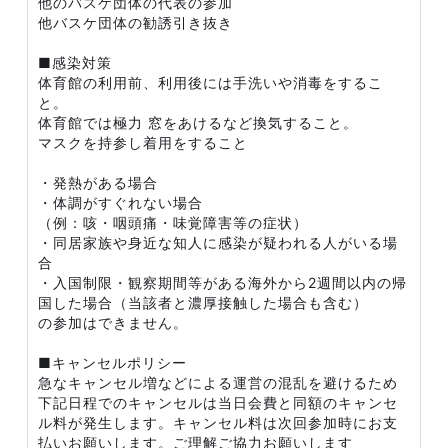
他のバスケ団体の代表の参加
他バスケ団体の勧誘引き抜き
■感染対策
体育館の利用前、利用後には手洗いや消毒をするこ
と。
体育館では極力 窓をあけるなど換気すること。
マスクを持参し着用をすること
・発熱がある場合
・体調がすぐれない場合
（例：咳・咽頭痛・味覚障害等の症状）
・同居家族や身近な知人に感染が疑われる人がいる場
合
・入国制限・観察期間等がある海外から2週間以内の帰
国した場合（当該者と濃厚接触した場合も含む）
の参加はできません。
■キャンセルポリシー
急なキャンセル増などによる運営の混乱を避けるため
下記日程でのキャンセルは当日会費と同額のキャンセ
ル料が発生します。キャンセル料は次回参加時にお支
払いお願いします。ご理解ご協力お願いします