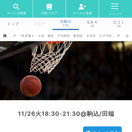
サークル検索
活動ブログ
サークル登録
メニュー
活動日
Ｑ＆Ａ
口コミ
トップ
ブログ
775
12
10
TB🏀週２－４回 港区 千代田区 新宿区 文京区 江戸川区
活動
11/26火18:30-21:30@駒込/田端