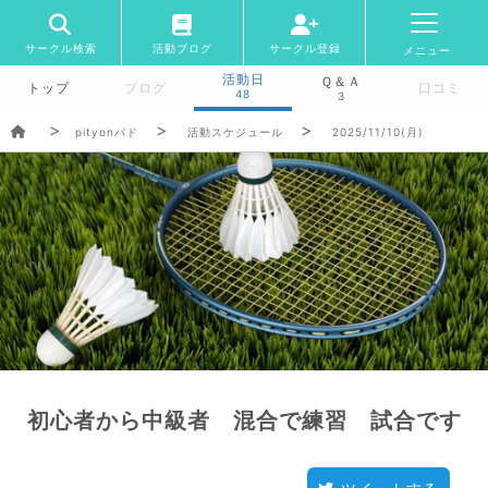
サークル検索
活動ブログ
サークル登録
メニュー
活動日
Ｑ＆Ａ
トップ
ブログ
口コミ
48
3
pityonバド
活動スケジュール
2025/11/10(月)
初心者から中級者 混合で練習 試合です