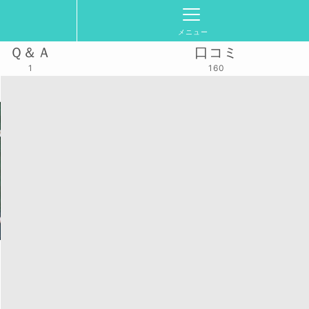
メニュー
Ｑ＆Ａ
口コミ
1
160
29(金)