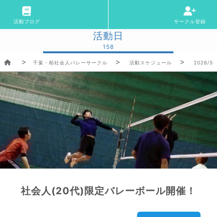
活動ブログ
サークル登録
活動日
158
千葉・柏社会人バレーサークル
活動スケジュール
2026/5/
社会人(20代)限定バレーボール開催！