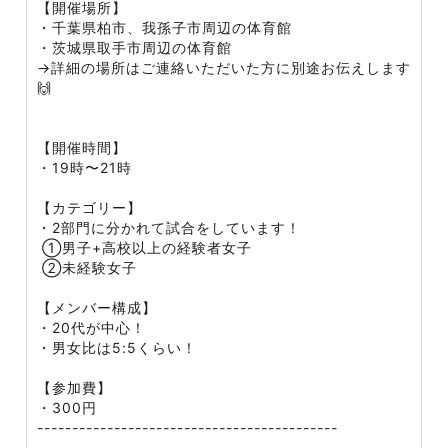
【開催場所】
・千葉県柏市、我孫子市周辺の体育館
・茨城県取手市周辺の体育館
→詳細の場所はご連絡いただいた方に別途お伝えします
🙌
【開催時間】
・19時〜21時
【カテゴリー】
・2部門に分かれて試合をしています！
①男子+高校以上の経験者女子
②未経験女子
【メンバー構成】
・20代が中心！
・男女比は5:5くらい！
【参加費】
・300円
-------------------------------------------