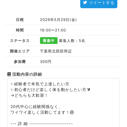
ツイートする
日程
2026年5月29日(金)
時間
19:00〜21:00
ステータス
募集中
募集人数：5名
開催エリア
千葉県北西部周辺
参加費
300円
活動内容の詳細
✨経験者で本気で上達したい方
✨初心者だけど楽しく体を動かしたい方🔰
→どちらも大歓迎！
20代中心に経験関係なく、
ワイワイ楽しく活動してます！🏐
--- 詳 細 ----------------------