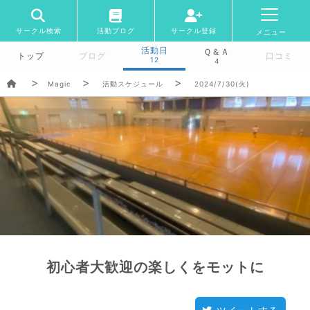
サークル検索
活動ブログ
サークル登録
メニュー
活動日
Ｑ＆Ａ
トップ
ブログ
口コミ
12
4
Magic
活動スケジュール
2024/7/30(火)
初心者大歓迎の楽しくをモットに