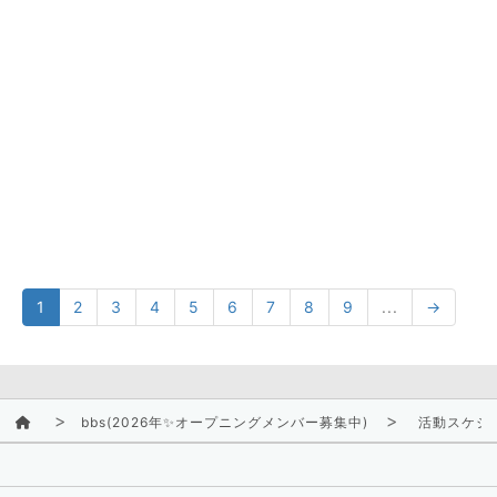
1
2
3
4
5
6
7
8
9
...
→
bbs(2026年✨オープニングメンバー募集中)
活動スケジ