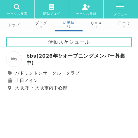
サークル検索
活動ブログ
サークル登録
メニュー
活動日
ブログ
Ｑ＆Ａ
口コミ
トップ
73
1
3
1
活動スケジュール
bbs(2026年✨オープニングメンバー募集
中)
バドミントンサークル・クラブ
土日メイン
大阪府 ：大阪市内中心部