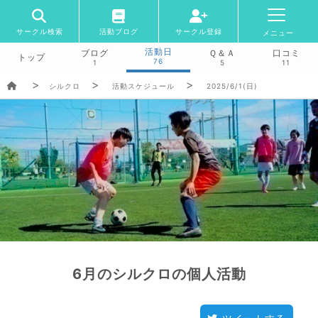
サークル検索
活動ブログ
サークル登録
メニュー
活動日
ブログ
Ｑ＆Ａ
口コミ
トップ
76
1
5
11
シルクロ
活動スケジュール
2025/6/1(日)
6月のシルクロの個人活動