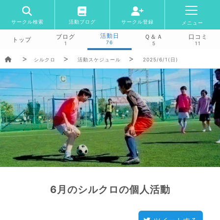
サークル検索
活動ブログ
サークル登録
メニュー
活動日
ブログ
Ｑ＆Ａ
口コミ
トップ
76
1
5
11
シルクロ
活動スケジュール
2025/6/1(日)
6月のシルクロの個人活動