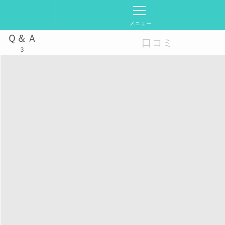
メニュー
Ｑ＆Ａ
口コミ
3
館前集合)