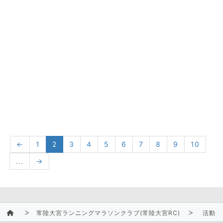
←
1
2
3
4
5
6
7
8
9
10
...
→
常陸大宮ランニングマラソンクラブ(常陸大宮RC)
活動ス