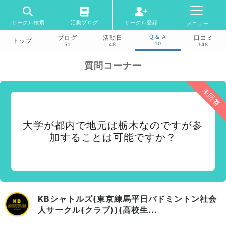
サークル検索
活動ブログ
サークル登録
メニュー
Ｑ＆Ａ
ブログ
活動日
口コミ
トップ
10
51
48
148
質問コーナー
未回答
大学が都内で地元は栃木なのですが参
加することは可能ですか？
KBシャトルズ(東京練馬平日バドミントン社会
人サークル(クラブ))(高校生...