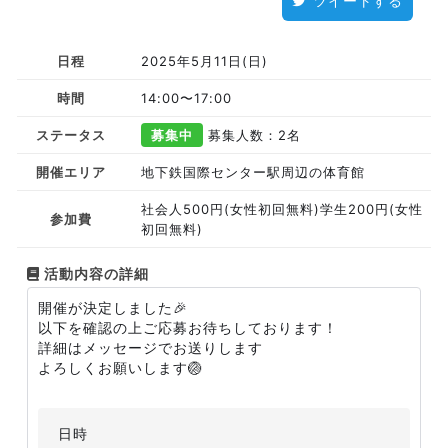
ツイートする
日程
2025年5月11日(日)
時間
14:00〜17:00
ステータス
募集中
募集人数：2名
開催エリア
地下鉄国際センター駅周辺の体育館
社会人500円(女性初回無料)学生200円(女性
参加費
初回無料)
活動内容の詳細
開催が決定しました🎉
以下を確認の上ご応募お待ちしております！
詳細はメッセージでお送りします
よろしくお願いします🏐
日時