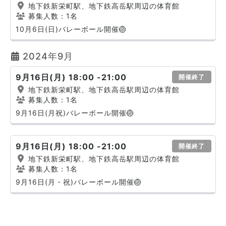
地下鉄新栄町駅、地下鉄高岳駅周辺の体育館
募集人数：1名
10月6日(日)バレーボール開催🏐
2024年9月
9月16日(月) 18:00 -21:00
開催終了
地下鉄新栄町駅、地下鉄高岳駅周辺の体育館
募集人数：1名
9月16日(月祝)バレーボール開催🏐
9月16日(月) 18:00 -21:00
開催終了
地下鉄新栄町駅、地下鉄高岳駅周辺の体育館
募集人数：1名
9月16日(月・祝)バレーボール開催🏐