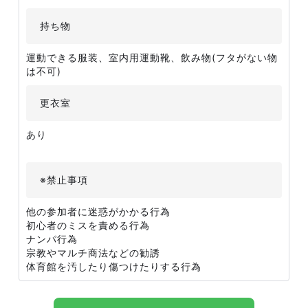
持ち物
運動できる服装、室内用運動靴、飲み物(フタがない物
は不可)
更衣室
あり
※禁止事項
他の参加者に迷惑がかかる行為
初心者のミスを責める行為
ナンパ行為
宗教やマルチ商法などの勧誘
体育館を汚したり傷つけたりする行為