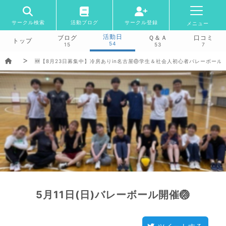
サークル検索
活動ブログ
サークル登録
メニュー
活動日
ブログ
Ｑ＆Ａ
口コミ
トップ
54
15
53
7
🆕【8月23日募集中】冷房ありin名古屋🏐学生＆社会人初心者バレーボール
5月11日(日)バレーボール開催🏐