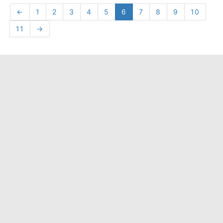
←
1
2
3
4
5
6
7
8
9
10
11
→