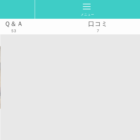
メニュー
Ｑ＆Ａ
口コミ
53
7
活動スケジュール
2025/5/11(日)