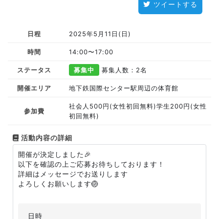
ツイートする
日程
2025年5月11日(日)
時間
14:00〜17:00
ステータス
募集中
募集人数：2名
開催エリア
地下鉄国際センター駅周辺の体育館
社会人500円(女性初回無料)学生200円(女性
参加費
初回無料)
活動内容の詳細
開催が決定しました🎉
以下を確認の上ご応募お待ちしております！
詳細はメッセージでお送りします
よろしくお願いします🏐
日時