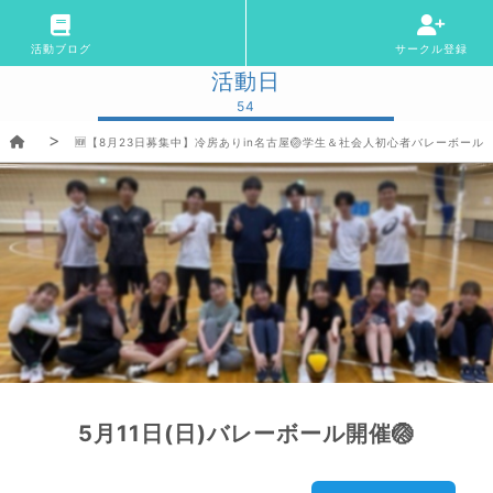
活動ブログ
サークル登録
活動日
54
🆕【8月23日募集中】冷房ありin名古屋🏐学生＆社会人初心者バレーボール
5月11日(日)バレーボール開催🏐