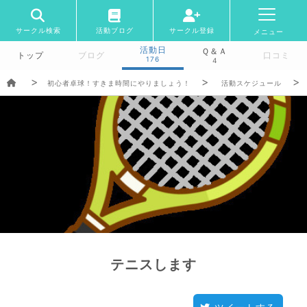
サークル検索
活動ブログ
サークル登録
メニュー
活動日
Ｑ＆Ａ
トップ
ブログ
口コミ
176
4
初心者卓球！すきま時間にやりましょう！
活動スケジュール
テニスします