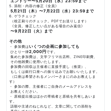
エントリー〜5月20日（水）23:59まで
5. 添削・内容の修正《全員》
5月21日（木）〜7月22日（水）23:59まで
6. ゲラチェック
（校正刷りのチェック。PDFでお送りします）
《全員。修正したい点がある場合のみ返信》
〜9月22日（火）まで
その他
いくつの企画に参加しても
・ 参加費は
2,000円
ひとり一律
です。
集めた参加費は、文学フリマ出店料、ZINE印刷費、
その他雑費に使用いたします。
参加費の回収は主催者に直接手渡し（推奨）、
もしくは銀行口座への振り込みでお願いいたします。
（口座は希望されるメンバーさまにのみお教えしま
す）
・ 参加の際、主催者にご自身のメールアドレスを
お教えください。
・ 原稿提出後はほかの寄稿者と原稿を共有しあいま
す。
語順や主述のねじれなど、文章に関しての添削を