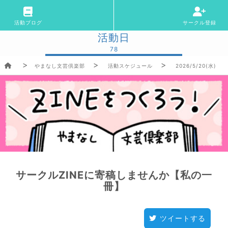
活動ブログ
サークル登録
活動日
78
やまなし文芸倶楽部
活動スケジュール
2026/5/20(水)
サークルZINEに寄稿しませんか【私の一
冊】
ツイートする