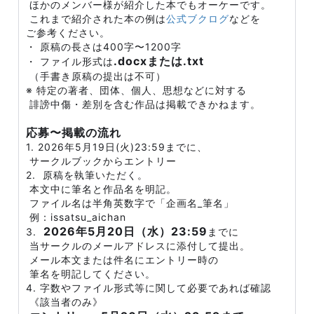
ほかのメンバー様が紹介した本でもオーケーです。
これまで紹介された本の例は
公式ブクログ
などを
ご参考ください。
・ 原稿の長さは400字〜1200字
.docxまたは.txt
・ ファイル形式は
（手書き原稿の提出は不可）
※ 特定の著者、団体、個人、思想などに対する
誹謗中傷・差別を含む作品は掲載できかねます。
応募〜掲載の流れ
1. 2026年5月19日(火)23:59までに、
サークルブックからエントリー
2. 原稿を執筆いただく。
本文中に筆名と作品名を明記。
ファイル名は半角英数字で「企画名_筆名」
例：issatsu_aichan
2026年5月20日（水）23:59
3.
までに
当サークルのメールアドレスに添付して提出。
メール本文または件名にエントリー時の
筆名を明記してください。
4. 字数やファイル形式等に関して必要であれば確認
《該当者のみ》