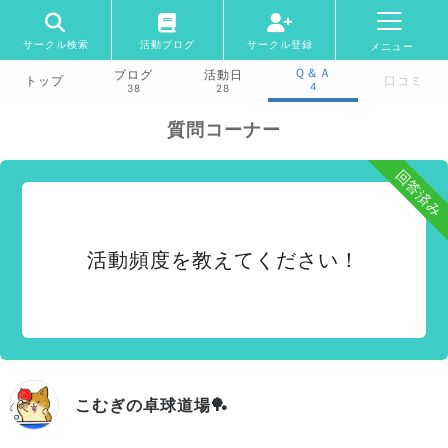
サークル検索
活動ブログ
サークル登録
メニュー
Ｑ＆Ａ
ブログ
活動日
トップ
口コミ
4
38
28
質問コーナー
回答済み
活動頻度を教えてください！
こむぎの卓球道場🏓