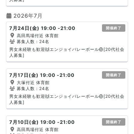
2026年7月
7月24日(金) 19:00 -21:00
開催終了
高田馬場付近 体育館
募集人数：24名
男女未経験も歓迎🙌エンジョイバレーボール🏐[20代社会
人募集]
7月17日(金) 19:00 -21:00
開催終了
大塚付近 体育館
募集人数：24名
男女未経験も歓迎🙌エンジョイバレーボール🏐[20代社会
人募集]
7月10日(金) 19:00 -21:00
開催終了
高田馬場付近 体育館