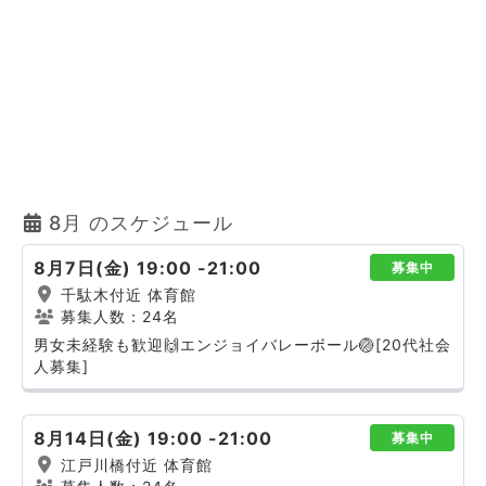
8月 のスケジュール
8月7日(金) 19:00 -21:00
募集中
千駄木付近 体育館
募集人数：24名
男女未経験も歓迎🙌エンジョイバレーボール🏐[20代社会
人募集]
8月14日(金) 19:00 -21:00
募集中
江戸川橋付近 体育館