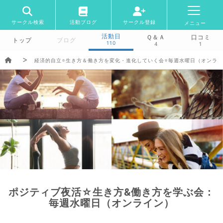
サークル検索
活動ブログ
サークル登録
メニュー
活動日
Ｑ＆Ａ
口コミ
トップ
ブログ
110
4
1
経済的自立⭐️生き方＆働き方を変化・進化していく会⭐️毎週水曜日（オンラ
ポジティブ夜活☆生き方&働き方を学ぶ会：
毎週水曜日（オンライン）