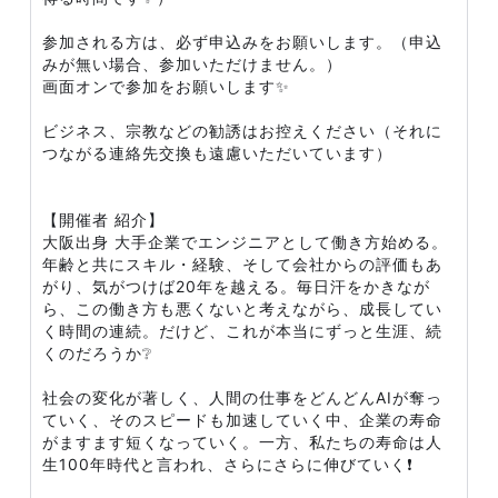
参加される方は、必ず申込みをお願いします。（申込
みが無い場合、参加いただけません。）
画面オンで参加をお願いします✨
ビジネス、宗教などの勧誘はお控えください（それに
つながる連絡先交換も遠慮いただいています）
【開催者 紹介】
大阪出身 大手企業でエンジニアとして働き方始める。
年齢と共にスキル・経験、そして会社からの評価もあ
がり、気がつけば20年を越える。毎日汗をかきなが
ら、この働き方も悪くないと考えながら、成長してい
く時間の連続。だけど、これが本当にずっと生涯、続
くのだろうか❔
社会の変化が著しく、人間の仕事をどんどんAIが奪っ
ていく、そのスピードも加速していく中、企業の寿命
がますます短くなっていく。一方、私たちの寿命は人
生100年時代と言われ、さらにさらに伸びていく❗️