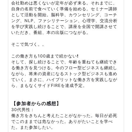
会社勤めは悪くないが定年が必ず来る。それまでに、
自身の名前で食べていく準備を始める。セミナー講師
として活動を開始。脳科学、カウンセリング、コーチ
ング、NLP、ファシリテーション、心理学、交流分析
を学び実践し続けることで、講座を全国で開講させて
いただき、番組、本の出版につながる。
そこで気づく。。
この働き方も100歳まで続かない❗️
そして、探し続けることで、年齢を重ねても継続でき
る働き方を見つける。今のフロー型ビジネスも継続し
ながら、将来の資産になるストック型ビジネスも進め
ていく。まさに、ハイブリットな働き方を実践しなが
ら、まもなくサイドFIREを達成予定。
【参加者からの感想】
30代男性：
働き方をきちんと考えたことがなかった。毎日が必死
でこのままでは危なかった。ありがたいことを学べ
た。また参加したい。