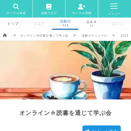
サークル検索
活動ブログ
サークル登録
メニュー
活動日
Ｑ＆Ａ
トップ
ブログ
口コミ
224
11
オンライン☆読書を通じて学ぶ会
活動スケジュール
2025/
オンライン☆読書を通じて学ぶ会