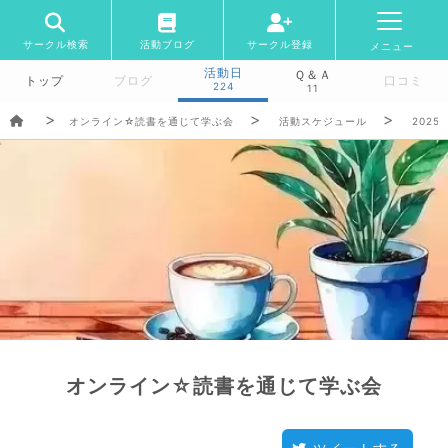
サークル検索
活動ブログ
サークル登録
メニュー
活動日
Ｑ＆Ａ
トップ
ブログ
口コミ
224
11
オンライン☆読書を通じて学ぶ会
活動スケジュール
2025/
オンライン☆読書を通じて学ぶ会