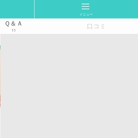
メニュー
Ｑ＆Ａ
口コミ
11
5/15(木)