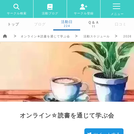
サークル検索
活動ブログ
サークル登録
メニュー
活動日
Ｑ＆Ａ
トップ
ブログ
口コミ
224
11
オンライン☆読書を通じて学ぶ会
活動スケジュール
2026/
オンライン☆読書を通じて学ぶ会