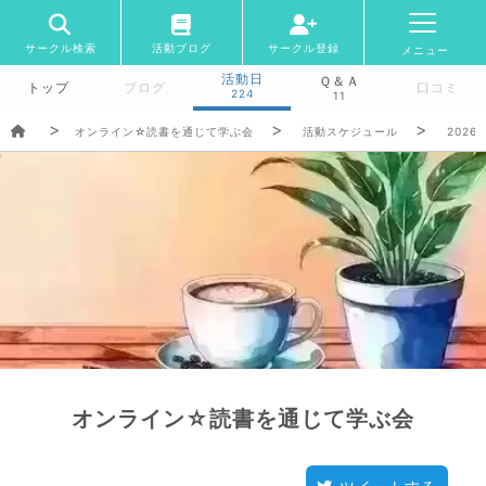
サークル検索
活動ブログ
サークル登録
メニュー
活動日
Ｑ＆Ａ
トップ
ブログ
口コミ
224
11
オンライン☆読書を通じて学ぶ会
活動スケジュール
2026/
オンライン☆読書を通じて学ぶ会