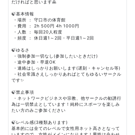
だければと思います🙇
🍃基本情報
・場所 ： 守口市の体育館
・費用 ： 2h 500円 4h 1000円
・人数 ： 毎回20人程度
・頻度 ： 休日週1～2回・平日週1～2回
🍃ゆるさ
・強制参加一切なし(参加したいときだけ)
・途中参加・早退OK
・連絡はしっかりお願いします(遅刻・キャンセル等)
・社会常識さえしっかりあればとてもゆるいサークル
です✨
🍃禁止事項
・ネットワークビジネスや宗教、他サークルの勧誘行
為は一切禁止としています！純粋にスポーツを楽しみ
たい方のみご参加ください
🍃レベル感(3種類あります)​
基本的には全てのレベルで女性用ネット高さとなって
いますので、女性がメインになります！男性は合わせ