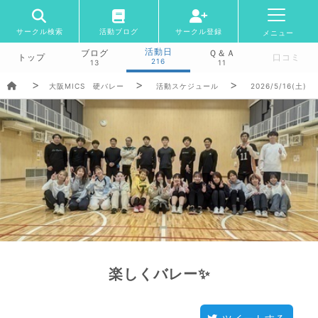
サークル検索
活動ブログ
サークル登録
メニュー
活動日
ブログ
Ｑ＆Ａ
トップ
口コミ
216
13
11
大阪MICS 硬バレー
活動スケジュール
2026/5/16(土)
楽しくバレー✨