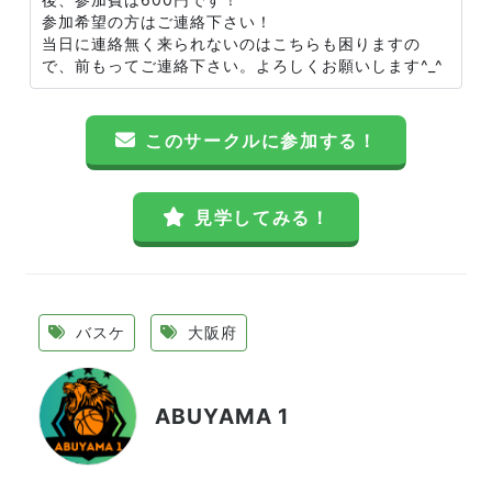
参加希望の方はご連絡下さい！
当日に連絡無く来られないのはこちらも困りますの
で、前もってご連絡下さい。よろしくお願いします^_^
このサークルに参加する！
見学してみる！
バスケ
大阪府
ABUYAMA 1