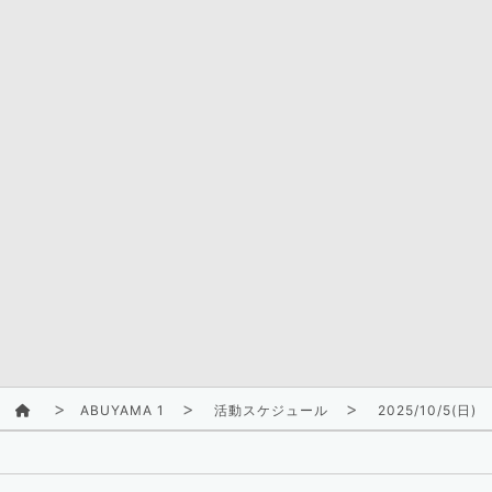
ABUYAMA 1
活動スケジュール
2025/10/5(日)