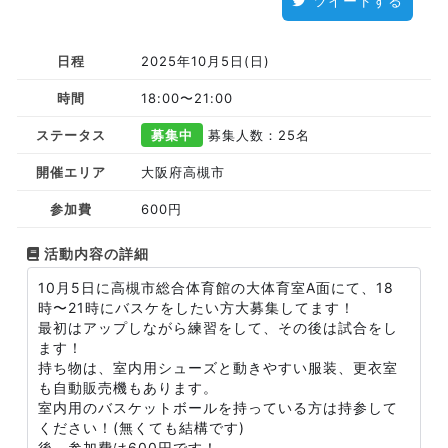
ツイートする
日程
2025年10月5日(日)
時間
18:00〜21:00
ステータス
募集中
募集人数：25名
開催エリア
大阪府高槻市
参加費
600円
活動内容の詳細
10月5日に高槻市総合体育館の大体育室A面にて、18
時〜21時にバスケをしたい方大募集してます！
最初はアップしながら練習をして、その後は試合をし
ます！
持ち物は、室内用シューズと動きやすい服装、更衣室
も自動販売機もあります。
室内用のバスケットボールを持っている方は持参して
ください！(無くても結構です)
後、参加費は600円です！