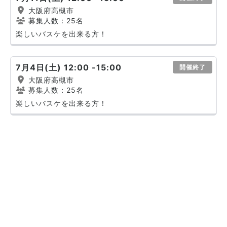
大阪府高槻市
募集人数：25名
楽しいバスケを出来る方！
7月4日(土) 12:00 -15:00
開催終了
大阪府高槻市
募集人数：25名
楽しいバスケを出来る方！