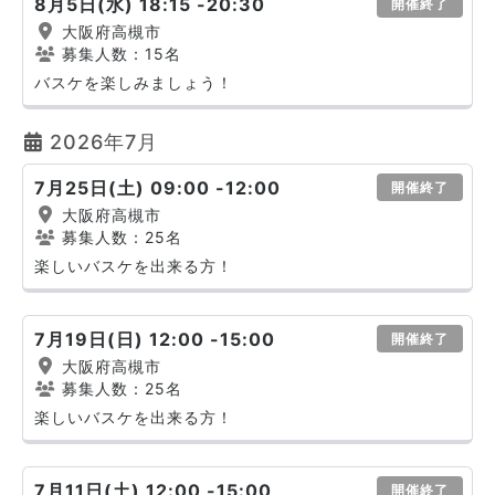
8月5日(水) 18:15 -20:30
開催終了
大阪府高槻市
募集人数：15名
バスケを楽しみましょう！
2026年7月
7月25日(土) 09:00 -12:00
開催終了
大阪府高槻市
募集人数：25名
楽しいバスケを出来る方！
7月19日(日) 12:00 -15:00
開催終了
大阪府高槻市
募集人数：25名
楽しいバスケを出来る方！
7月11日(土) 12:00 -15:00
開催終了