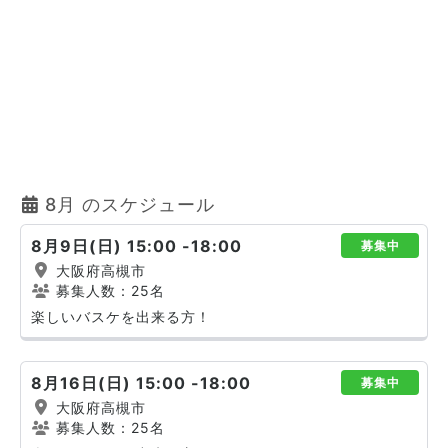
8月 のスケジュール
8月9日(日) 15:00 -18:00
募集中
大阪府高槻市
募集人数：25名
楽しいバスケを出来る方！
8月16日(日) 15:00 -18:00
募集中
大阪府高槻市
募集人数：25名