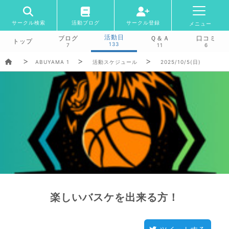
サークル検索
活動ブログ
サークル登録
メニュー
活動日
ブログ
Ｑ＆Ａ
口コミ
トップ
133
7
11
6
ABUYAMA 1
活動スケジュール
2025/10/5(日)
楽しいバスケを出来る方！