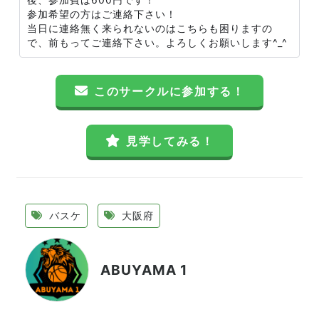
参加希望の方はご連絡下さい！
当日に連絡無く来られないのはこちらも困りますの
で、前もってご連絡下さい。よろしくお願いします^_^
このサークルに参加する！
見学してみる！
バスケ
大阪府
ABUYAMA 1