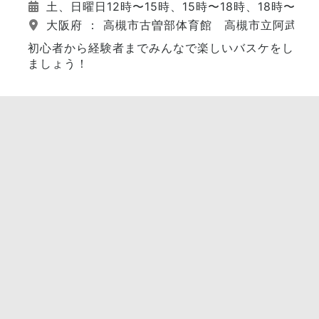
土、日曜日12時〜15時、15時〜18時、18時〜21
大阪府 ： 高槻市古曽部体育館 高槻市立阿武山
初心者から経験者までみんなで楽しいバスケをし
ましょう！