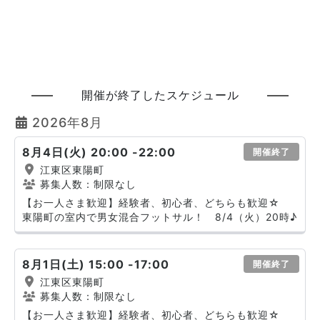
開催が終了したスケジュール
2026年8月
8月4日(火) 20:00 -22:00
開催終了
江東区東陽町
募集人数：制限なし
【お一人さま歓迎】経験者、初心者、どちらも歓迎☆
東陽町の室内で男女混合フットサル！ 8/4（火）20時♪
8月1日(土) 15:00 -17:00
開催終了
江東区東陽町
募集人数：制限なし
【お一人さま歓迎】経験者、初心者、どちらも歓迎☆