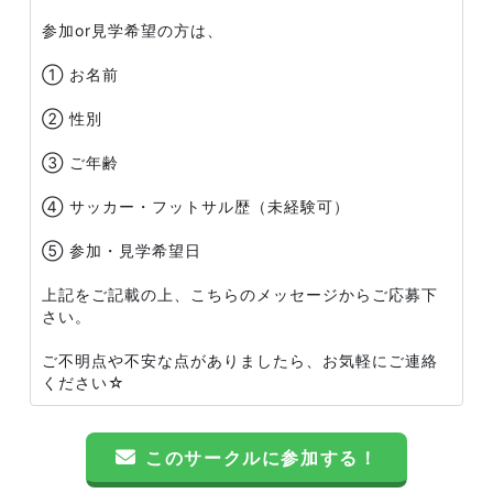
参加or見学希望の方は、
① お名前
② 性別
③ ご年齢
④ サッカー・フットサル歴（未経験可）
⑤ 参加・見学希望日
上記をご記載の上、こちらのメッセージからご応募下
さい。
ご不明点や不安な点がありましたら、お気軽にご連絡
ください☆
このサークルに参加する！