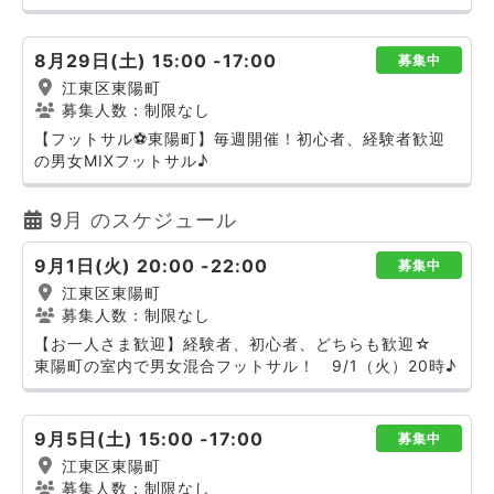
8月29日(土) 15:00 -17:00
募集中
江東区東陽町
募集人数：制限なし
【フットサル⚽東陽町】毎週開催！初心者、経験者歓迎
の男女MIXフットサル♪
9月 のスケジュール
9月1日(火) 20:00 -22:00
募集中
江東区東陽町
募集人数：制限なし
【お一人さま歓迎】経験者、初心者、どちらも歓迎☆
東陽町の室内で男女混合フットサル！ 9/1（火）20時♪
9月5日(土) 15:00 -17:00
募集中
江東区東陽町
募集人数：制限なし