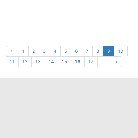
←
1
2
3
4
5
6
7
8
9
10
11
12
13
14
15
16
17
...
→