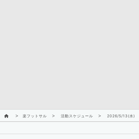
楽フットサル
活動スケジュール
2026/5/13(水)