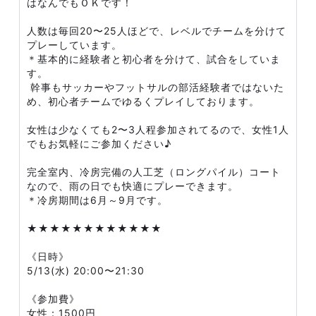
はなんでもＯＫです！
人数は毎回20〜25人ほどで、レベルでチームを分けて
プレーしています。
＊基本的に経験者と初心者を分けて、試合をしていま
す。
幹事もサッカーやフットサルの部活経験者ではないた
め、初心者チームでゆるくプレイしております。
女性は少なくても2〜3人程参加されてるので、女性1人
でもお気軽にご参加ください♪
完全室内、冷房完備の人工芝（ロングパイル）コート
なので、雨の日でも快適にプレーできます。
＊冷房期間は6月～9月です。
★★★★★★★★★★★★
《日時》
5/13(水) 20:00〜21:30
《参加費》
女性：1500円