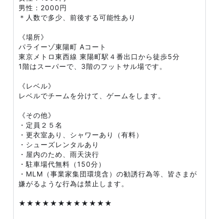
男性：2000円
＊人数で多少、前後する可能性あり
《場所》
パライーゾ東陽町 Aコート
東京メトロ東西線 東陽町駅４番出口から徒歩5分
1階はスーパーで、3階のフットサル場です。
《レベル》
レベルでチームを分けて、ゲームをします。
《その他》
・定員２５名
・更衣室あり、シャワーあり（有料）
・シューズレンタルあり
・屋内のため、雨天決行
・駐車場代無料（150分）
・MLM（事業家集団環境含）の勧誘行為等、皆さまが
嫌がるような行為は禁止します。
★★★★★★★★★★★★