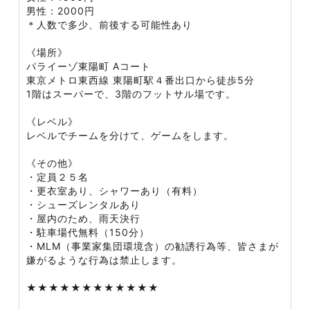
男性：2000円
＊人数で多少、前後する可能性あり
《場所》
パライーゾ東陽町 Aコート
東京メトロ東西線 東陽町駅４番出口から徒歩5分
1階はスーパーで、3階のフットサル場です。
《レベル》
レベルでチームを分けて、ゲームをします。
《その他》
・定員２５名
・更衣室あり、シャワーあり（有料）
・シューズレンタルあり
・屋内のため、雨天決行
・駐車場代無料（150分）
・MLM（事業家集団環境含）の勧誘行為等、皆さまが
嫌がるような行為は禁止します。
★★★★★★★★★★★★