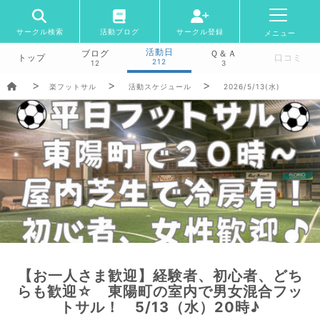
サークル検索
活動ブログ
サークル登録
メニュー
活動日
ブログ
Ｑ＆Ａ
トップ
口コミ
212
12
3
楽フットサル
活動スケジュール
2026/5/13(水)
【お一人さま歓迎】経験者、初心者、どち
らも歓迎☆ 東陽町の室内で男女混合フッ
トサル！ 5/13（水）20時♪