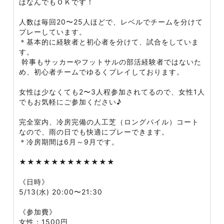
はなんでもＯＫです！
人数は毎回20〜25人ほどで、レベルでチームを分けて
プレーしています。
＊基本的に経験者と初心者を分けて、試合をしていま
す。
幹事もサッカーやフットサルの部活経験者ではないた
め、初心者チームでゆるくプレイしております。
女性は少なくても2〜3人程参加されてるので、女性1人
でもお気軽にご参加ください♪
完全室内、冷房完備の人工芝（ロングパイル）コート
なので、雨の日でも快適にプレーできます。
＊冷房期間は6月～9月です。
★★★★★★★★★★★★
《日時》
5/13(水) 20:00〜21:30
《参加費》
女性：1500円