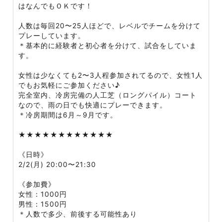
はなんでもＯＫです！
人数は毎回20〜25人ほどで、レベルでチームを分けて
プレーしています。
＊基本的に経験者と初心者を分けて、試合をしていま
す。
女性は少なくても2〜3人程参加されてるので、女性1人
でもお気軽にご参加ください♪
完全室内、冷房完備の人工芝（ロングパイル）コート
なので、雨の日でも快適にプレーできます。
＊冷房期間は6月～9月です。
★★★★★★★★★★★★
《日時》
2/2(月) 20:00〜21:30
《参加費》
女性：1000円
男性：1500円
＊人数で多少、前後する可能性あり