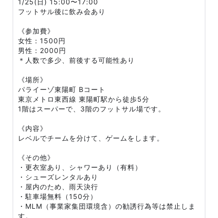
1/25(日) 15:00〜17:00
フットサル後に飲み会あり
《参加費》
女性：1500円
男性：2000円
＊人数で多少、前後する可能性あり
《場所》
パライーゾ東陽町 Bコート
東京メトロ東西線 東陽町駅から徒歩5分
1階はスーパーで、3階のフットサル場です。
《内容》
レベルでチームを分けて、ゲームをします。
《その他》
・更衣室あり、シャワーあり（有料）
・シューズレンタルあり
・屋内のため、雨天決行
・駐車場無料（150分）
・MLM（事業家集団環境含）の勧誘行為等は禁止しま
す。