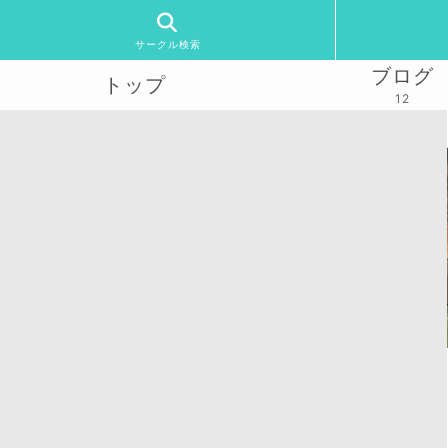
サークル検索
ブログ
トップ
12