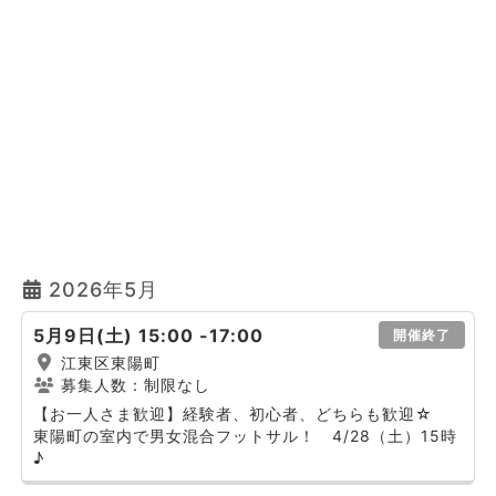
2026年5月
5月9日(土) 15:00 -17:00
開催終了
江東区東陽町
募集人数：制限なし
【お一人さま歓迎】経験者、初心者、どちらも歓迎☆
東陽町の室内で男女混合フットサル！ 4/28（土）15時
♪