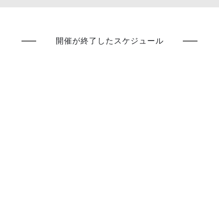
開催が終了したスケジュール