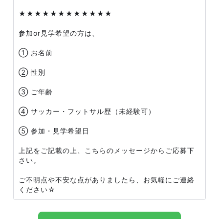
★★★★★★★★★★★★
参加or見学希望の方は、
① お名前
② 性別
③ ご年齢
④ サッカー・フットサル歴（未経験可）
⑤ 参加・見学希望日
上記をご記載の上、こちらのメッセージからご応募下
さい。
ご不明点や不安な点がありましたら、お気軽にご連絡
ください☆