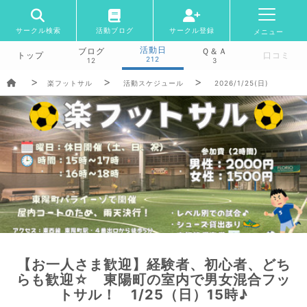
サークル検索
活動ブログ
サークル登録
メニュー
活動日
ブログ
Ｑ＆Ａ
トップ
口コミ
212
12
3
楽フットサル
活動スケジュール
2026/1/25(日)
【お一人さま歓迎】経験者、初心者、どち
らも歓迎☆ 東陽町の室内で男女混合フッ
トサル！ 1/25（日）15時♪