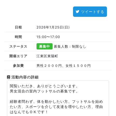
ツイートする
日程
2026年1月25日(日)
時間
15:00〜17:00
ステータス
募集中
募集人数：制限なし
開催エリア
江東区東陽町
参加費
男性２０００円、女性１５００円
活動内容の詳細
閲覧いただき、ありがとうございます。
男女混合の室内フットサルの募集です。
経験者問わず、体を動かしたい方、フットサルを始め
たい方、スポーツを介して友達を増やしたい方、理由
はなんでもＯＫです！