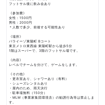
フットサル後に飲み会あり
《参加費》
女性：1500円
男性：2000円
＊人数で多少、前後する可能性あり
《場所》
パライーゾ東陽町 Bコート
東京メトロ東西線 東陽町駅から徒歩5分
1階はスーパーで、3階のフットサル場です。
《内容》
レベルでチームを分けて、ゲームをします。
《その他》
・更衣室あり、シャワーあり（有料）
・シューズレンタルあり
・屋内のため、雨天決行
・駐車場無料（150分）
・MLM（事業家集団環境含）の勧誘行為等は禁止しま
す。