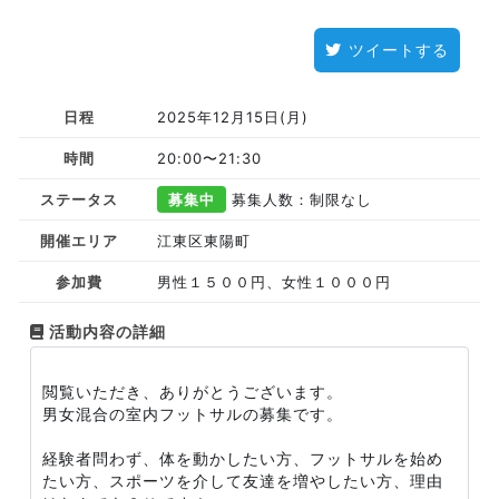
ツイートする
日程
2025年12月15日(月)
時間
20:00〜21:30
ステータス
募集中
募集人数：制限なし
開催エリア
江東区東陽町
参加費
男性１５００円、女性１０００円
活動内容の詳細
閲覧いただき、ありがとうございます。
男女混合の室内フットサルの募集です。
経験者問わず、体を動かしたい方、フットサルを始め
たい方、スポーツを介して友達を増やしたい方、理由