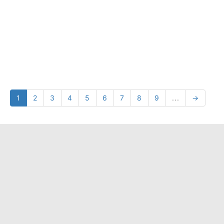
1
2
3
4
5
6
7
8
9
...
→