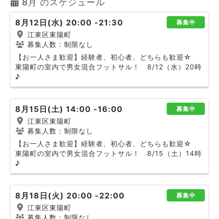
8月 のスケジュール
8月12日(水) 20:00 -21:30
募集中
江東区東陽町
募集人数：制限なし
【お一人さま歓迎】経験者、初心者、どちらも歓迎☆
東陽町の室内で男女混合フットサル！ 8/12（水）20時
♪
8月15日(土) 14:00 -16:00
募集中
江東区東陽町
募集人数：制限なし
【お一人さま歓迎】経験者、初心者、どちらも歓迎☆
東陽町の室内で男女混合フットサル！ 8/15（土）14時
♪
8月18日(火) 20:00 -22:00
募集中
江東区東陽町
募集人数：制限なし