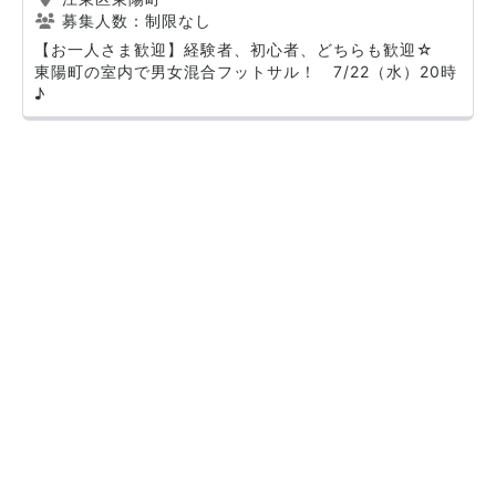
募集人数：制限なし
【お一人さま歓迎】経験者、初心者、どちらも歓迎☆
東陽町の室内で男女混合フットサル！ 7/22（水）20時
♪