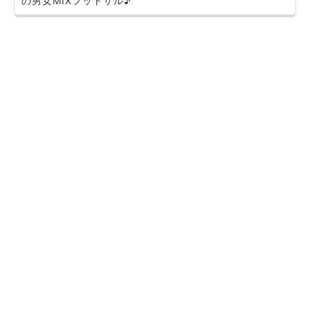
の男女MIXフットサル♪