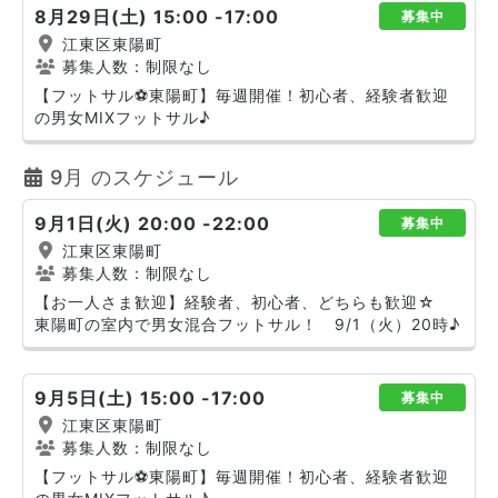
8月29日(土) 15:00 -17:00
募集中
江東区東陽町
募集人数：制限なし
【フットサル⚽東陽町】毎週開催！初心者、経験者歓迎
の男女MIXフットサル♪
9月 のスケジュール
9月1日(火) 20:00 -22:00
募集中
江東区東陽町
募集人数：制限なし
【お一人さま歓迎】経験者、初心者、どちらも歓迎☆
東陽町の室内で男女混合フットサル！ 9/1（火）20時♪
9月5日(土) 15:00 -17:00
募集中
江東区東陽町
募集人数：制限なし
【フットサル⚽東陽町】毎週開催！初心者、経験者歓迎