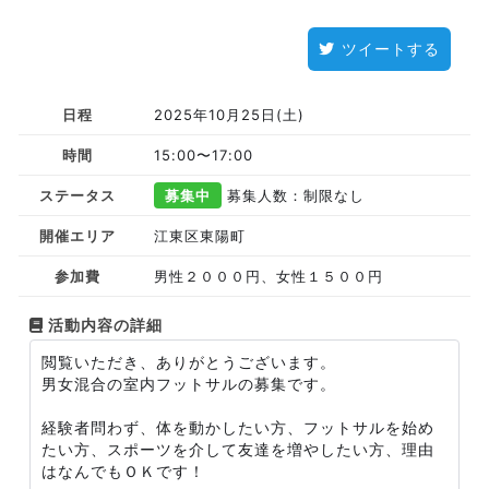
ツイートする
日程
2025年10月25日(土)
時間
15:00〜17:00
ステータス
募集中
募集人数：制限なし
開催エリア
江東区東陽町
参加費
男性２０００円、女性１５００円
活動内容の詳細
閲覧いただき、ありがとうございます。
男女混合の室内フットサルの募集です。
経験者問わず、体を動かしたい方、フットサルを始め
たい方、スポーツを介して友達を増やしたい方、理由
はなんでもＯＫです！