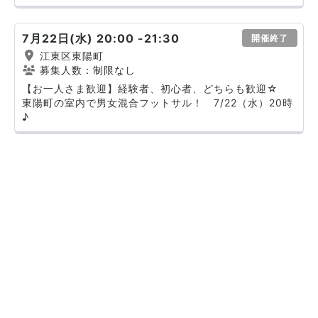
7月22日(水) 20:00 -21:30
開催終了
江東区東陽町
募集人数：制限なし
【お一人さま歓迎】経験者、初心者、どちらも歓迎☆
東陽町の室内で男女混合フットサル！ 7/22（水）20時
♪