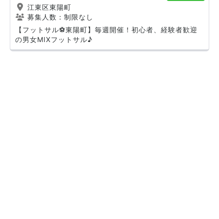
江東区東陽町
募集人数：制限なし
【フットサル⚽東陽町】毎週開催！初心者、経験者歓迎
の男女MIXフットサル♪