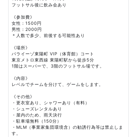
フットサル後に飲み会あり
《参加費》
女性：1500円
男性：2000円
＊人数で多少、前後する可能性あり
《場所》
パライーゾ東陽町 VIP（体育館）コート
東京メトロ東西線 東陽町駅から徒歩5分
1階はスーパーで、3階のフットサル場です。
《内容》
レベルでチームを分けて、ゲームをします。
《その他》
・更衣室あり、シャワーあり（有料）
・シューズレンタルあり
・屋内のため、雨天決行
・駐車場無料（150分）
・MLM（事業家集団環境含）の勧誘行為等は禁止しま
す。