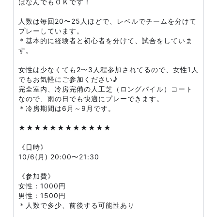
はなんでもＯＫです！
人数は毎回20〜25人ほどで、レベルでチームを分けて
プレーしています。
＊基本的に経験者と初心者を分けて、試合をしていま
す。
女性は少なくても2〜3人程参加されてるので、女性1人
でもお気軽にご参加ください♪
完全室内、冷房完備の人工芝（ロングパイル）コート
なので、雨の日でも快適にプレーできます。
＊冷房期間は6月～9月です。
★★★★★★★★★★★★
《日時》
10/6(月) 20:00〜21:30
《参加費》
女性：1000円
男性：1500円
＊人数で多少、前後する可能性あり