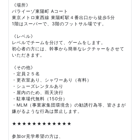
《場所》
パライーゾ東陽町 Aコート
東京メトロ東西線 東陽町駅４番出口から徒歩5分
1階はスーパーで、3階のフットサル場です。
《レベル》
レベルでチームを分けて、ゲームをします。
初心者の方には、幹事から簡単なレクチャーをさせて
いただきます。
《その他》
・定員２５名
・更衣室あり、シャワーあり（有料）
・シューズレンタルあり
・屋内のため、雨天決行
・駐車場代無料（150分）
・MLM（事業家集団環境含）の勧誘行為等、皆さまが
嫌がるような行為は禁止します。
★★★★★★★★★★★★
参加or見学希望の方は、