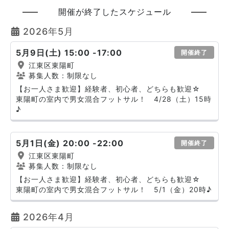
開催が終了したスケジュール
2026年5月
5月9日(土) 15:00 -17:00
開催終了
江東区東陽町
募集人数：制限なし
【お一人さま歓迎】経験者、初心者、どちらも歓迎☆
東陽町の室内で男女混合フットサル！ 4/28（土）15時
♪
5月1日(金) 20:00 -22:00
開催終了
江東区東陽町
募集人数：制限なし
【お一人さま歓迎】経験者、初心者、どちらも歓迎☆
東陽町の室内で男女混合フットサル！ 5/1（金）20時♪
2026年4月