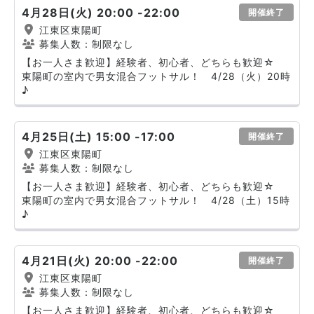
4月28日(火) 20:00 -22:00
開催終了
江東区東陽町
募集人数：制限なし
【お一人さま歓迎】経験者、初心者、どちらも歓迎☆
東陽町の室内で男女混合フットサル！ 4/28（火）20時
♪
4月25日(土) 15:00 -17:00
開催終了
江東区東陽町
募集人数：制限なし
【お一人さま歓迎】経験者、初心者、どちらも歓迎☆
東陽町の室内で男女混合フットサル！ 4/28（土）15時
♪
4月21日(火) 20:00 -22:00
開催終了
江東区東陽町
募集人数：制限なし
【お一人さま歓迎】経験者、初心者、どちらも歓迎☆