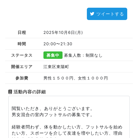
ツイートする
日程
2025年10月6日(月)
時間
20:00〜21:30
ステータス
募集中
募集人数：制限なし
開催エリア
江東区東陽町
参加費
男性１５００円、女性１０００円
活動内容の詳細
閲覧いただき、ありがとうございます。
男女混合の室内フットサルの募集です。
経験者問わず、体を動かしたい方、フットサルを始め
たい方、スポーツを介して友達を増やしたい方、理由