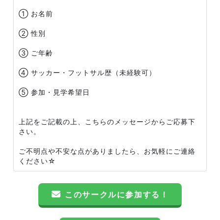
① お名前
② 性別
③ ご年齢
④ サッカー・フットサル歴（未経験可）
⑤ 参加・見学希望日
上記をご記載の上、こちらのメッセージからご応募下
さい。
ご不明点や不安な点がありましたら、お気軽にご連絡
ください☆
このサークルに参加する！