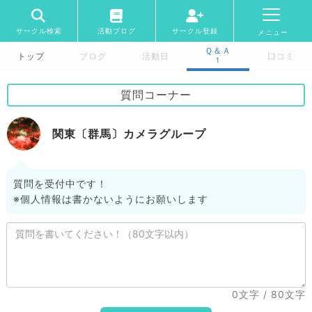
サークル検索
活動ブログ
サークル登録
メニュー
Ｑ＆Ａ
トップ
ブログ
活動日
口コミ
1
質問コーナー
関東〔群馬〕カメラグループ
質問を受付中です！
※個人情報は書かないようにお願いします
0文字
/ 80文字