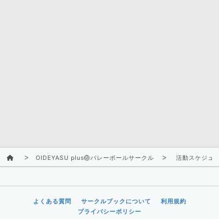
OIDEYASU plus🏐バレーボールサークル
活動スケジュ
よくある質問
サークルブックについて
利用規約
プライバシーポリシー