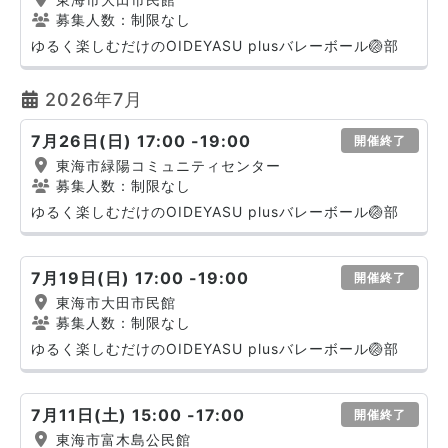
募集人数：制限なし
ゆるく楽しむだけのOIDEYASU plusバレーボール🏐部
2026年7月
7月26日(日) 17:00 -19:00
開催終了
東海市緑陽コミュニティセンター
募集人数：制限なし
ゆるく楽しむだけのOIDEYASU plusバレーボール🏐部
7月19日(日) 17:00 -19:00
開催終了
東海市大田市民館
募集人数：制限なし
ゆるく楽しむだけのOIDEYASU plusバレーボール🏐部
7月11日(土) 15:00 -17:00
開催終了
東海市富木島公民館