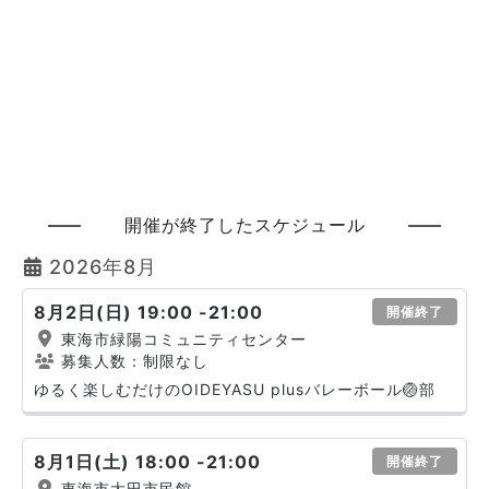
開催が終了したスケジュール
2026年8月
8月2日(日) 19:00 -21:00
開催終了
東海市緑陽コミュニティセンター
募集人数：制限なし
ゆるく楽しむだけのOIDEYASU plusバレーボール🏐部
8月1日(土) 18:00 -21:00
開催終了
東海市大田市民館