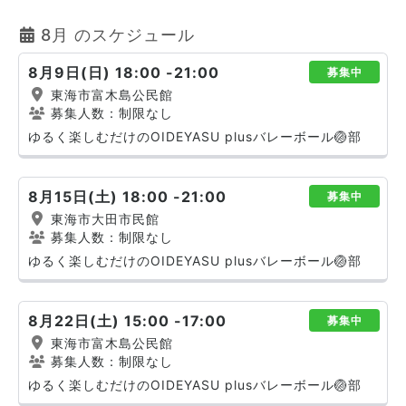
8月 のスケジュール
8月9日(日) 18:00 -21:00
募集中
東海市富木島公民館
募集人数：制限なし
ゆるく楽しむだけのOIDEYASU plusバレーボール🏐部
8月15日(土) 18:00 -21:00
募集中
東海市大田市民館
募集人数：制限なし
ゆるく楽しむだけのOIDEYASU plusバレーボール🏐部
8月22日(土) 15:00 -17:00
募集中
東海市富木島公民館
募集人数：制限なし
ゆるく楽しむだけのOIDEYASU plusバレーボール🏐部