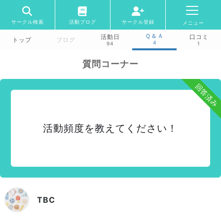
サークル検索
活動ブログ
サークル登録
メニュー
Ｑ＆Ａ
活動日
口コミ
トップ
ブログ
4
94
1
質問コーナー
回答済み
活動頻度を教えてください！
TBC