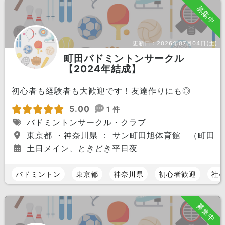
募集中
更新日：
2026年07月04日(土)
町田バドミントンサークル
【2024年結成】
初心者も経験者も大歓迎です！友達作りにも◎
5.00
1 件
バドミントンサークル・クラブ
東京都 ・神奈川県 ： サン町田旭体育館 （町田
土日メイン、ときどき平日夜
バドミントン
東京都
神奈川県
初心者歓迎
社
募集中