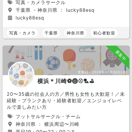
写真・カメラサークル
千葉県 ・神奈川県 ： lucky88esq
lucky88esq
写真・カメラ
千葉県
神奈川県
初心者歓迎
募集中
更新日：
2026年07月06日(月)
横浜＊川崎⚽️🏐⚾️🏸⛳️
20〜35歳の社会人の方／男性も女性も大歓迎！／未
経験・ブランクあり・経験者歓迎／エンジョイレベ
ルで楽しみたい方
フットサルサークル・チーム
神奈川県 ： 横浜周辺〜川崎
平日19：00〜22：00ごろ