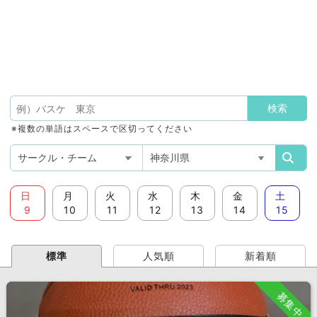
※複数の単語はスペースで区切ってください
日
月
火
水
木
金
土
9
10
11
12
13
14
15
標準
人気順
新着順
募集中