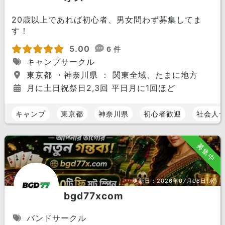
20歳以上であれば初心者、男女問わず募集してま
す！
5.00
6 件
キャンプサークル
東京都 ・神奈川県 ： 関東全域、たまに地方
月に土日祝祭日2,3回 平日月に1回ほど
キャンプ
東京都
神奈川県
初心者歓迎
社会人
募集中
更新日：
2026年07月08日(水)
bgd77xcom
バンドサークル