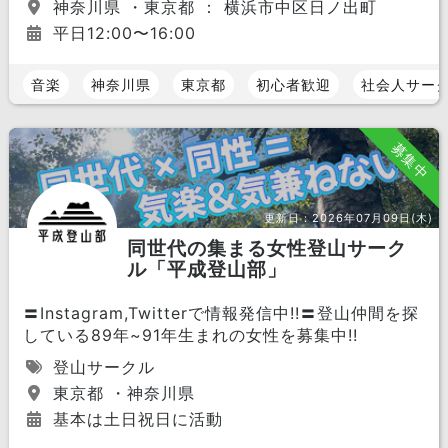
神奈川県 ・東京都 ： 横浜市中区日ノ出町
平日12:00〜16:00
音楽
神奈川県
東京都
初心者歓迎
社会人サー
募集中
更新日：
2026年07月09日(木)
同世代の集まる女性登山サーク
ル「平成登山部」
〓Instagram,Twitterで情報発信中!!〓登山仲間を探
している89年~91年生まれの女性を募集中!!
登山サークル
東京都 ・神奈川県
基本は土日祝日に活動