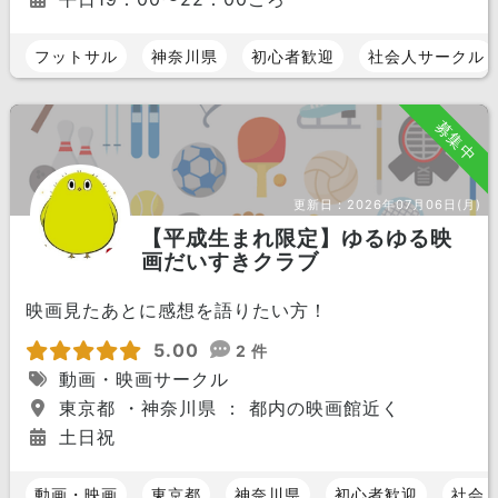
フットサル
神奈川県
初心者歓迎
社会人サークル
募集中
更新日：
2026年07月06日(月)
【平成生まれ限定】ゆるゆる映
画だいすきクラブ
映画見たあとに感想を語りたい方！
5.00
2 件
動画・映画サークル
東京都 ・神奈川県 ： 都内の映画館近く
土日祝
動画・映画
東京都
神奈川県
初心者歓迎
社会