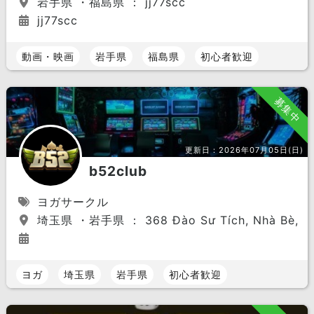
岩手県 ・福島県 ： jj77scc
jj77scc
動画・映画
岩手県
福島県
初心者歓迎
募集中
更新日：
2026年07月05日(日)
b52club
ヨガサークル
埼玉県 ・岩手県 ： 368 Đào Sư Tích, Nhà Bè, TP. 
ヨガ
埼玉県
岩手県
初心者歓迎