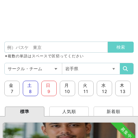
※複数の単語はスペースで区切ってください
金
土
日
月
火
水
木
7
8
9
10
11
12
13
標準
人気順
新着順
募集中