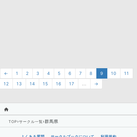
←
1
2
3
4
5
6
7
8
9
10
11
12
13
14
15
16
17
...
→
›
›
群馬県
TOP
サークル一覧
よくある質問
サークルブックについて
利用規約