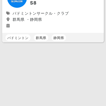
S8
バドミントンサークル・クラブ
群馬県 ・静岡県
バドミントン
群馬県
静岡県