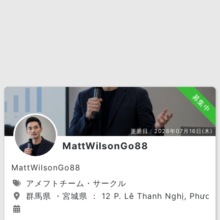
募集中
更新日：
2026年07月16日(木)
MattWilsonGo88
MattWilsonGo88
アメフトチーム・サークル
群馬県 ・宮城県 ： 12 P. Lê Thanh Nghị, Phương Ma