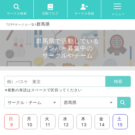
サークル検索
活動ブログ
サークル登録
メニュー
›
›
群馬県
TOP
サークル一覧
群馬県で活動している
メンバー募集中の
サークルやチーム
※複数の単語はスペースで区切ってください
日
月
火
水
木
金
土
9
10
11
12
13
14
15