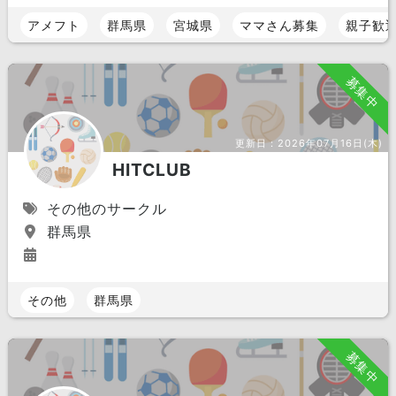
アメフト
群馬県
宮城県
ママさん募集
親子歓
募集中
更新日：
2026年07月16日(木)
HITCLUB
その他のサークル
群馬県
その他
群馬県
募集中