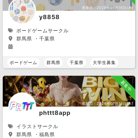
更新日：
2026年07月16日(木)
y8858
ボードゲームサークル
群馬県 ・千葉県
ボードゲーム
群馬県
千葉県
大学生募集
募集中
更新日：
2026年07月16日(木)
phttt8app
イラストサークル
群馬県 ・福島県