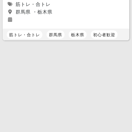
筋トレ・合トレ
群馬県 ・栃木県
筋トレ・合トレ
群馬県
栃木県
初心者歓迎