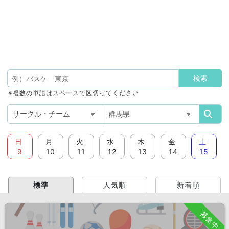
※複数の単語はスペースで区切ってください
日
月
火
水
木
金
土
9
10
11
12
13
14
15
標準
人気順
新着順
募集中