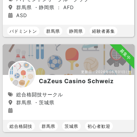
群馬県 ・静岡県 ： AFD
ASD
バドミントン
群馬県
静岡県
経験者募集
募集中
更新日：
2026年08月01日(土)
CaZeus Casino Schweiz
総合格闘技サークル
群馬県 ・茨城県
総合格闘技
群馬県
茨城県
初心者歓迎