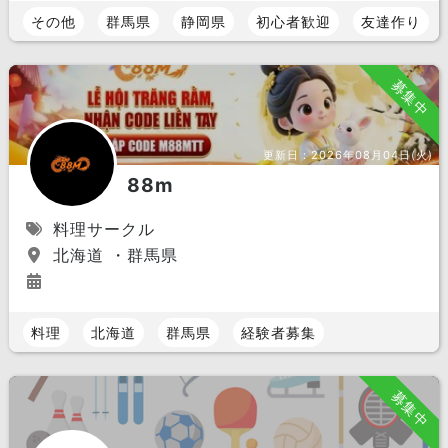
その他
群馬県
静岡県
初心者歓迎
友達作り
募集中
更新日：
2026年08月04日(火)
88m
料理サークル
北海道 ・群馬県
料理
北海道
群馬県
経験者募集
募集中