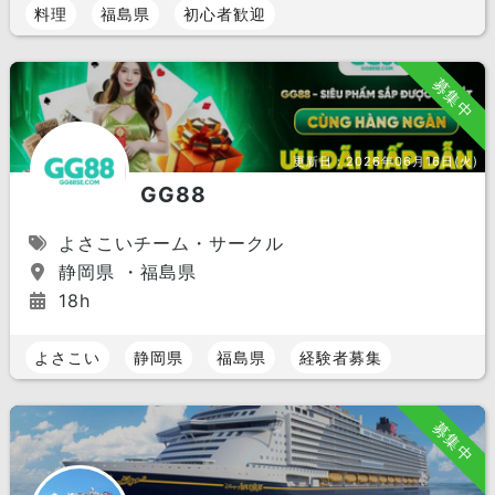
料理
福島県
初心者歓迎
募集中
更新日：
2026年06月16日(火)
GG88
よさこいチーム・サークル
静岡県 ・福島県
18h
よさこい
静岡県
福島県
経験者募集
募集中