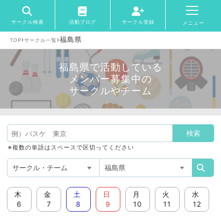
サークル検索
活動ブログ
サークル登録
メニュー
›
›
福島県
TOP
サークル一覧
福島県で活動している
メンバー募集中の
サークルやチーム
※複数の単語はスペースで区切ってください
木
金
土
日
月
火
水
6
7
8
9
10
11
12