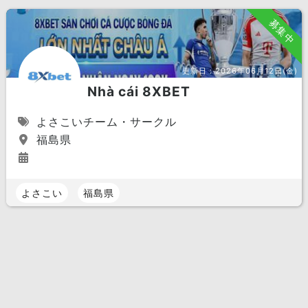
募集中
更新日：
2026年06月12日(金)
Nhà cái 8XBET
よさこいチーム・サークル
福島県
よさこい
福島県