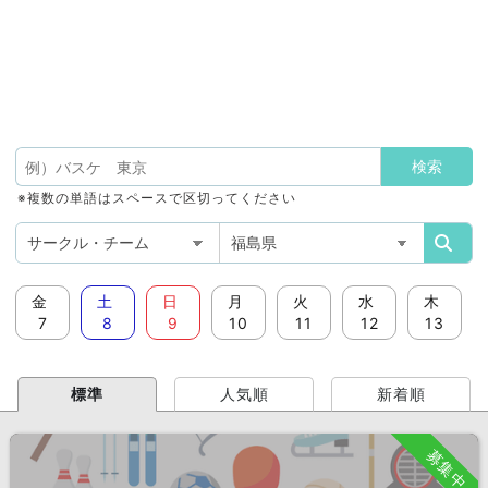
※複数の単語はスペースで区切ってください
金
土
日
月
火
水
木
7
8
9
10
11
12
13
標準
人気順
新着順
募集中