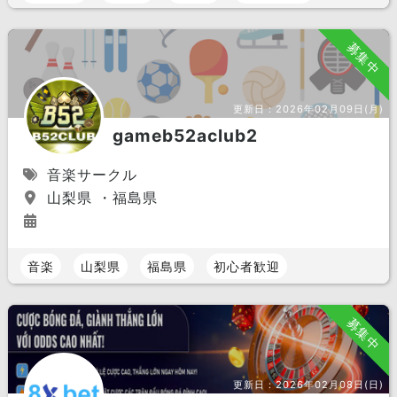
募集中
更新日：
2026年02月09日(月)
gameb52aclub2
音楽サークル
山梨県 ・福島県
音楽
山梨県
福島県
初心者歓迎
募集中
更新日：
2026年02月08日(日)