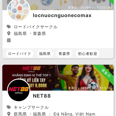
更新日：
2026年02月23日(月)
locnuocnguonecomax
ロードバイクサークル
福島県 ・青森県
ロードバイク
福島県
青森県
初心者歓迎
募集中
更新日：
2026年02月22日(日)
NET88
キャンプサークル
群馬県 ・福島県 ： Đà Nẵng, Việt Nam