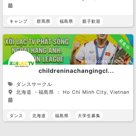
キャンプ
群馬県
福島県
親子歓迎
募集中
更新日：
2026年02月17日(火)
childreninachangingcl...
ダンスサークル
北海道 ・福島県 ： Ho Chi Minh City, Vietnam.
ダンス
北海道
福島県
大学生募集